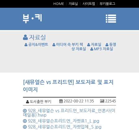
HOME
|
자료실
|
사이트맵
|
부키블로그
자료실
공지&이벤트
미디어 속 부키 책
자료실
동영
상 자료실
MP3 자료실
[새뮤얼슨 vs 프리드먼] 보도자료 및 표지
이미지
2022-08-22 11:35
22545
도서출판 부키
928_새뮤얼슨 vs 프리드먼_보도자료_언론사(이
메일용).hwp
928_새뮤얼슨프리드먼_자켓표1_L.jpg
928_새뮤얼슨프리드먼_자켓입체_S.jpg