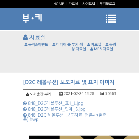
HOME
|
자료실
|
사이트맵
|
부키블로그
자료실
공지&이벤트
미디어 속 부키 책
자료실
동영
상 자료실
MP3 자료실
[D2C 레볼루션] 보도자료 및 표지 이미지
2021-02-24 13:28
30563
도서출판 부키
848_D2C레볼루션_표1_L.jpg
848_D2C레볼루션_입체_S.jpg
848_D2C 레볼루션_보도자료_언론사(출력
용).hwp