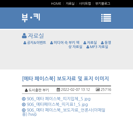
HOME
|
자료실
|
사이트맵
|
부키블로그
자료실
공지&이벤트
미디어 속 부키 책
자료실
동영
상 자료실
MP3 자료실
[메타 페이스북] 보도자료 및 표지 이미지
2022-02-07 13:12
25716
도서출판 부키
906_메타 페이스북_띠지입체_S.jpg
906_메타페이스북_띠지표1_S.jpg
906_메타 페이스북_보도자료_언론사(이메일
용).hwp