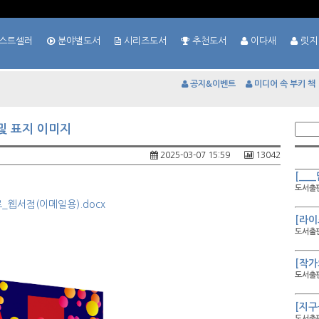
스트셀러
분야별도서
시리즈도서
추천도서
이다새
릿지
공지&이벤트
미디어 속 부키 책
및 표지 이미지
2025-03-07 15:59
13042
[__
도서출판
웹서점(이메일용).docx
[라이
도서출판
[작가
도서출판
[지구
도서출판