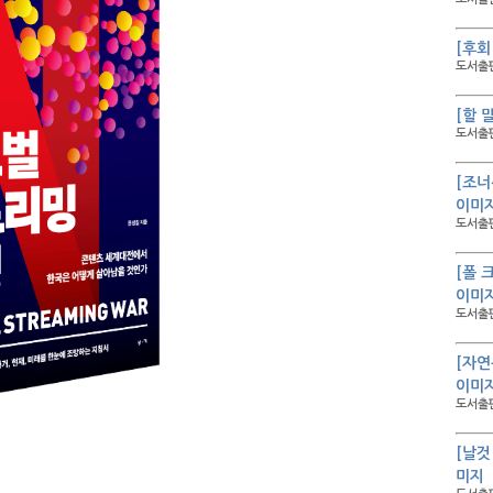
[후회
도서출판
[할 
도서출판
[조너
이미
도서출판
[폴 
이미
도서출판
[자연
이미
도서출판
[날것
미지