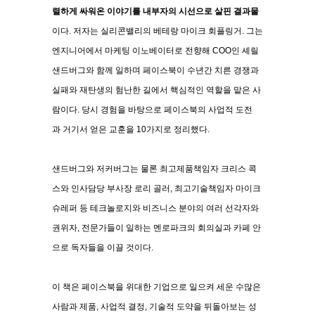
렬하게 싸워온 이야기를 내부자의 시선으로
살핀 결과물
이다
.
저자는 실리콘밸리의 베테랑 마이크 회플링거
.
그는
엔지니어에서 마케팅 이노베이터로 전향해
COO
인 셰릴
샌드버그와 함께 일하며 페이스북이 수년간 치른 경쟁과
실패와 재탄생의 험난한 길에서 핵심적인 역할을 맡은 사
람이다
.
당시 경험을 바탕으로 페이스북의 사업적 도전
과
거기서 얻은 교훈을
10
가지로 정리했다
.
샌드버그와 저커버그는 물론 최고제품책임자 크리스 콕
스와 인사담당 부사장 로리 골러
,
최고기술책임자 마이크
슈레퍼 등 테크놀로지와 비즈니스 분야의 여러 선각자와
권위자
,
전문가들이 일하는 멘로파크의 회의실과 카페 안
으로 독자들을 이끌 것이다
.
이 책은 페이스북을 위대한 기업으로 일으켜 세운 수많은
사람과 제품
,
사업적 결정
,
기술적 도약을
뒤돌아보는 성