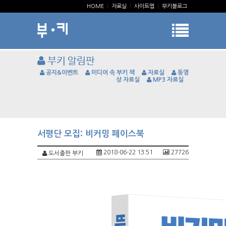
HOME
|
자료실
|
사이트맵
|
부키블로그
부키 알림판
공지&이벤트
미디어 속 부키 책
자료실
동영
상 자료실
MP3 자료실
서평단 모집: 비커밍 페이스북
2018-06-22 13:51
27726
도서출판 부키