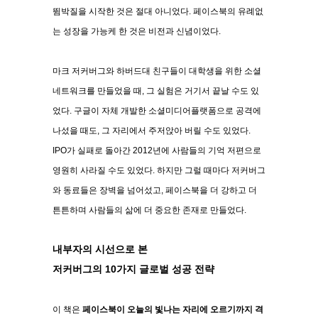
뜀박질을 시작한 것은 절대 아니었다
.
페이스북의 유례없
는 성장을 가능케 한 것은 비전과 신념이었다
.
마크 저커버그와 하버드대 친구들이 대학생을 위한 소셜
네트워크를 만들었을 때
,
그 실험은 거기서
끝날 수도 있
었다
.
구글이 자체 개발한 소셜미디어플랫폼으로 공격에
나섰을 때도
,
그 자리에서
주저앉아 버릴 수도 있었다
.
IPO
가 실패로 돌아간
2012
년에 사람들의 기억 저편으로
영원히 사라질 수도 있었다
.
하지만 그럴 때마다 저커버그
와 동료들은 장벽을 넘어섰고
,
페이스북을 더 강하고 더
튼튼하며
사람들의 삶에 더 중요한 존재로 만들었다
.
내부자의 시선으로 본
저커버그의
10
가지 글로벌 성공 전략
이 책은
페이스북이 오늘의 빛나는 자리에 오르기까지 격