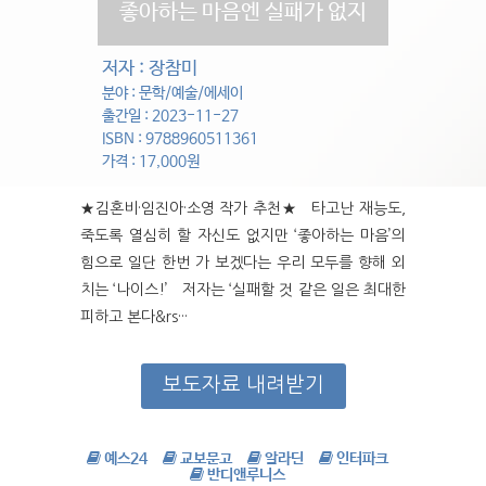
좋아하는 마음엔 실패가 없지
저자 : 장참미
분야 : 문학/예술/에세이
출간일 : 2023-11-27
ISBN : 9788960511361
가격 : 17,000원
★김혼비·임진아·소영 작가 추천★ 타고난 재능도,
죽도록 열심히 할 자신도 없지만 ‘좋아하는 마음’의
힘으로 일단 한번 가 보겠다는 우리 모두를 향해 외
치는 ‘나이스!’ 저자는 ‘실패할 것 같은 일은 최대한
피하고 본다&rs···
보도자료 내려받기
예스24
교보문고
알라딘
인터파크
반디앤루니스