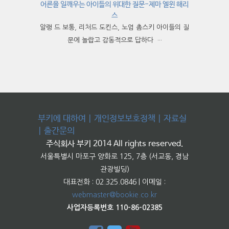
어른을 일깨우는 아이들의 위대한 질문-제마 엘윈 해리
스
알랭 드 보통, 리처드 도킨스, 노엄 촘스키 아이들의 질
문에 놀랍고 감동적으로 답하다 ···
부키에 대하여
|
개인정보보호정책
|
자료실
|
출간문의
주식회사 부키 2014 All rights reserved.
서울특별시 마포구 양화로 125, 7층 (서교동, 경남
관광빌딩)
대표전화 : 02.325.0846 | 이메일 :
webmaster@bookie.co.kr
사업자등록번호 110-86-02385