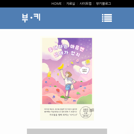
HOME
|
자료실
|
사이트맵
|
부키블로그