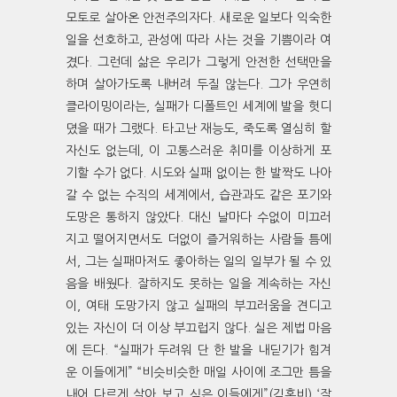
모토로 살아온 안전주의자다. 새로운 일보다 익숙한
일을 선호하고, 관성에 따라 사는 것을 기쁨이라 여
겼다. 그런데 삶은 우리가 그렇게 안전한 선택만을
하며 살아가도록 내버려 두질 않는다. 그가 우연히
클라이밍이라는, 실패가 디폴트인 세계에 발을 헛디
뎠을 때가 그랬다. 타고난 재능도, 죽도록 열심히 할
자신도 없는데, 이 고통스러운 취미를 이상하게 포
기할 수가 없다. 시도와 실패 없이는 한 발짝도 나아
갈 수 없는 수직의 세계에서, 습관과도 같은 포기와
도망은 통하지 않았다. 대신 날마다 수없이 미끄러
지고 떨어지면서도 더없이 즐거워하는 사람들 틈에
서, 그는 실패마저도 좋아하는 일의 일부가 될 수 있
음을 배웠다. 잘하지도 못하는 일을 계속하는 자신
이, 여태 도망가지 않고 실패의 부끄러움을 견디고
있는 자신이 더 이상 부끄럽지 않다. 실은 제법 마음
에 든다. “실패가 두려워 단 한 발을 내딛기가 힘겨
운 이들에게” “비슷비슷한 매일 사이에 조그만 틈을
내어 다르게 살아 보고 싶은 이들에게”(김혼비) ‘잘