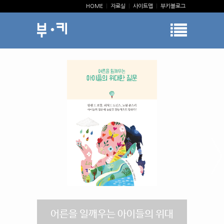
HOME
|
자료실
|
사이트맵
|
부키블로그
어른을 일깨우는 아이들의 위대