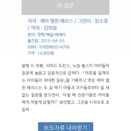
한 질문
저자 : 제마 엘윈 해리스 / 그린이 : 임소영
/ 역자 : 김희정
분야 : 문학/예술/에세이
출간일 : 2015-04-03
ISBN : 9788960514706
가격 : 14,800원
알랭 드 보통, 리처드 도킨스, 노엄 촘스키 아이들의
질문에 놀랍고 감동적으로 답하다 『어른을 일깨우
는 아이들의 위대한 질문』을 기획하고 엮은 제마 엘
윈 해리스는 두 살 배기 아들과 조카들로부터 쉴 새
없는 질문을 받으면서, ‘이럴 때 전문가들은 아이들
에게 어떻게 답할까?’ 생각했고, 그것을 시작으로 초
등학···
보도자료 내려받기