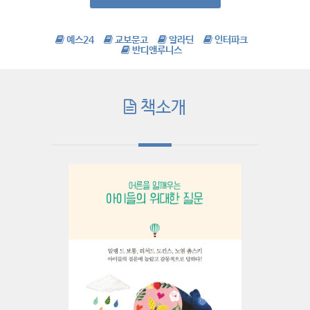
예스24
교보문고
알라딘
인터파크
반디앤루니스
책소개