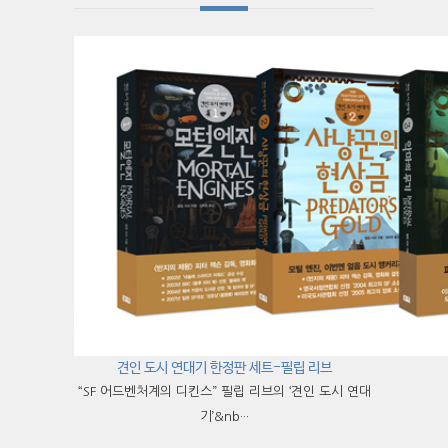
견인 도시 연대기 한정판 세트-필립 리브
“SF 어드벤처계의 디킨스” 필립 리브의 ‘견인 도시 연대
기’&nb···