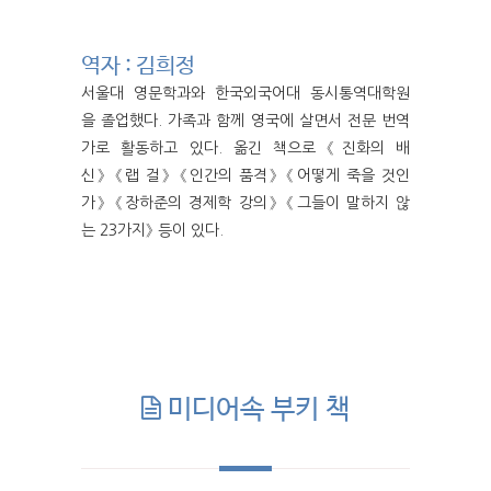
역자 : 김희정
서울대 영문학과와 한국외국어대 동시통역대학원
을 졸업했다. 가족과 함께 영국에 살면서 전문 번역
가로 활동하고 있다. 옮긴 책으로 《진화의 배
신》 《랩 걸》 《인간의 품격》 《어떻게 죽을 것인
가》 《장하준의 경제학 강의》 《그들이 말하지 않
는 23가지》 등이 있다.
미디어속 부키 책