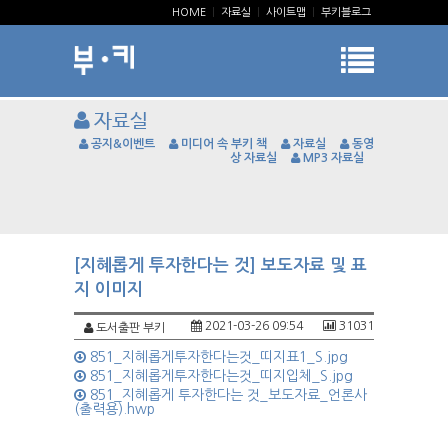
HOME
|
자료실
|
사이트맵
|
부키블로그
자료실
공지&이벤트
미디어 속 부키 책
자료실
동영
상 자료실
MP3 자료실
[지혜롭게 투자한다는 것] 보도자료 및 표
지 이미지
2021-03-26 09:54
31031
도서출판 부키
851_지혜롭게투자한다는것_띠지표1_S.jpg
851_지혜롭게투자한다는것_띠지입체_S.jpg
851_지혜롭게 투자한다는 것_보도자료_언론사
(출력용).hwp