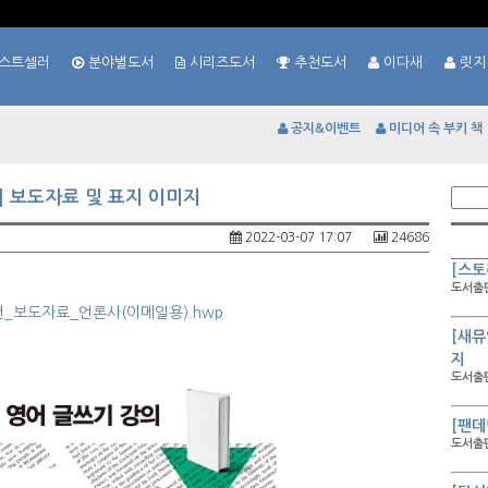
스트셀러
분야별도서
시리즈도서
추천도서
이다새
릿지
공지&이벤트
미디어 속 부키 책
] 보도자료 및 표지 이미지
2022-03-07 17:07
24686
[스토
도서출판
전편_보도자료_언론사(이메일용).hwp
[새뮤
지
도서출판
[팬데
도서출판