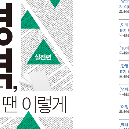
[당신
지 이
도서출판
[이제
표지
도서출판
[10
도서출판
[한영
표지
도서출판
[엄마
도서출판
[어떻
도서출판
[메타