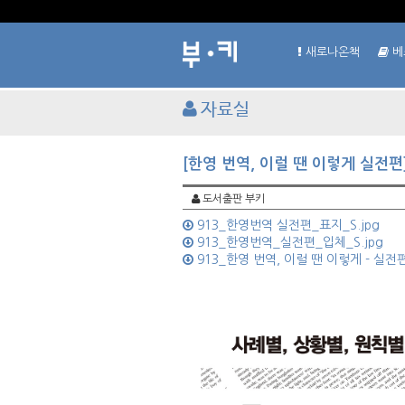
새로나온책
베
자료실
[한영 번역, 이럴 땐 이렇게 실전편
도서출판 부키
913_한영번역 실전편_표지_S.jpg
913_한영번역_실전편_입체_S.jpg
913_한영 번역, 이럴 땐 이렇게 - 실