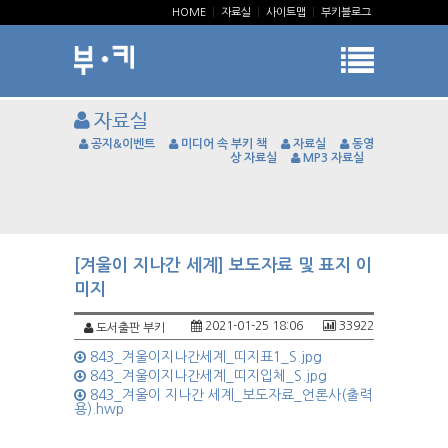
HOME
|
자료실
|
사이트맵
|
부키블로그
자료실
공지&이벤트
미디어 속 부키 책
자료실
동영
상 자료실
MP3 자료실
[겨울이 지나간 세계] 보도자료 및 표지 이
미지
2021-01-25 18:06
33922
도서출판 부키
843_겨울이지나간세계_띠지표1_S.jpg
843_겨울이지나간세계_띠지입체_S.jpg
843_겨울이 지나간 세계_보도자료_언론사(출력
용).hwp