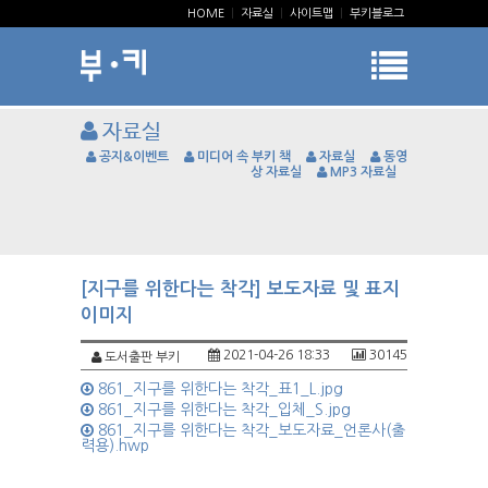
HOME
|
자료실
|
사이트맵
|
부키블로그
자료실
공지&이벤트
미디어 속 부키 책
자료실
동영
상 자료실
MP3 자료실
[지구를 위한다는 착각] 보도자료 및 표지
이미지
2021-04-26 18:33
30145
도서출판 부키
861_지구를 위한다는 착각_표1_L.jpg
861_지구를 위한다는 착각_입체_S.jpg
861_지구를 위한다는 착각_보도자료_언론사(출
력용).hwp