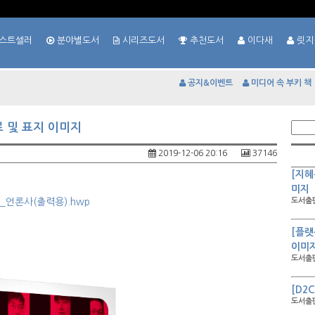
스트셀러
분야별도서
시리즈도서
추천도서
이다새
릿지
공지&이벤트
미디어 속 부키 책
 및 표지 이미지
2019-12-06 20:16
37146
[지혜
미지
_언론사(출력용).hwp
도서출판
[플랫
이미
도서출판
[D2
도서출판