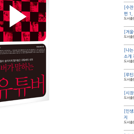
[수잔
편 1
도서출판
[겨울
도서출판
[나는
소개 
도서출판
[루틴
도서출판
[시장
도서출판
[인생
지
도서출판