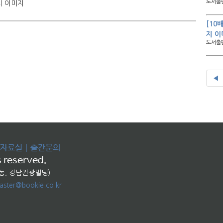
도서출판
지 이미지
[10
지 이
도서출판
◀
자료실
|
출간문의
 reserved.
교동, 경남관광빌딩)
ster@bookie.co.kr