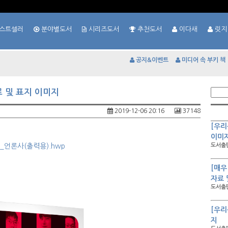
스트셀러
분야별도서
시리즈도서
추천도서
이다새
릿지
공지&이벤트
미디어 속 부키 책
 및 표지 이미지
2019-12-06 20:16
37148
[우리
이미
_언론사(출력용).hwp
도서출판
[매우
자료 
도서출판
[우리
지