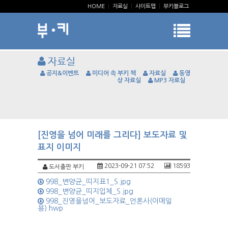
HOME
|
자료실
|
사이트맵
|
부키블로그
자료실
공지&이벤트
미디어 속 부키 책
자료실
동영
상 자료실
MP3 자료실
[진영을 넘어 미래를 그리다] 보도자료 및
표지 이미지
2023-09-21 07:52
18593
도서출판 부키
998_변양균_띠지표1_S.jpg
998_변양균_띠지입체_S.jpg
998_진영을넘어_보도자료_언론사(이메일
용).hwp