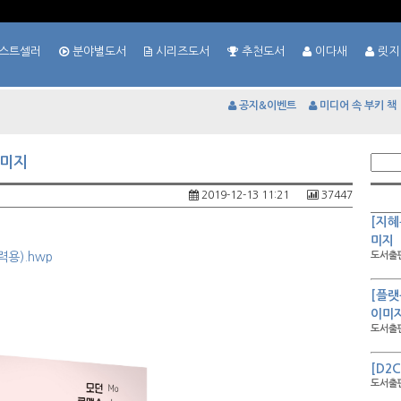
스트셀러
분야별도서
시리즈도서
추천도서
이다새
릿지
공지&이벤트
미디어 속 부키 책
이미지
2019-12-13 11:21
37447
[지혜
미지
용).hwp
도서출판
[플랫
이미
도서출판
[D2
도서출판