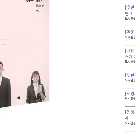
[수잔
편 1
도서출판
[겨울
도서출판
[나는
소개 
도서출판
[루틴
도서출판
[시장
도서출판
[인생
지
도서출판