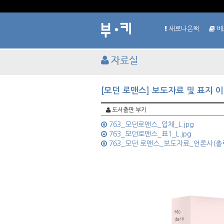
새로나온책
베
자료실
[모던 로맨스] 보도자료 및 표지 
도서출판 부키
763_모던로맨스_입체_L.jpg
763_모던로맨스_표1_L.jpg
763_모던 로맨스_보도자료_언론사(출력