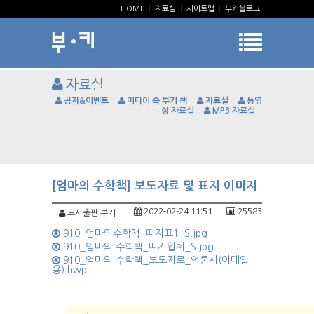
HOME
|
자료실
|
사이트맵
|
부키블로그
자료실
공지&이벤트
미디어 속 부키 책
자료실
동영
상 자료실
MP3 자료실
[엄마의 수학책] 보도자료 및 표지 이미지
2022-02-24 11:51
25583
도서출판 부키
910_엄마의수학책_띠지표1_S.jpg
910_엄마의 수학책_띠지입체_S.jpg
910_엄마의 수학책_보도자료_언론사(이메일
용).hwp