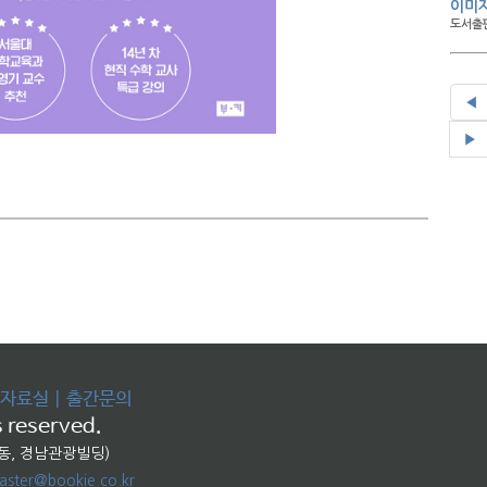
이미
도서출판
◀
▶
자료실
|
출간문의
 reserved.
교동, 경남관광빌딩)
ster@bookie.co.kr