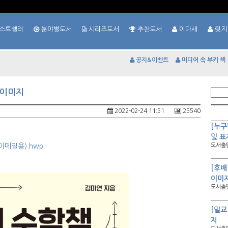
스트셀러
분야별도서
시리즈도서
추천도서
이다새
릿지
공지&이벤트
미디어 속 부키 책
 이미지
2022-02-24 11:51
25540
[누구
및 표
메일용).hwp
도서출판
[후배
이미
도서출판
[밀교
지