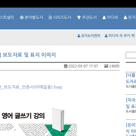
스트셀러
분야별도서
시리즈도서
추천도서
이다새
릿지
공지&이벤트
미디어 속 부키 책
] 보도자료 및 표지 이미지
2022-03-07 17:07
24685
[너를
도자료
전편_보도자료_언론사(이메일용).hwp
도서출판
[미국
및 표
도서출판
[돈이
지 이