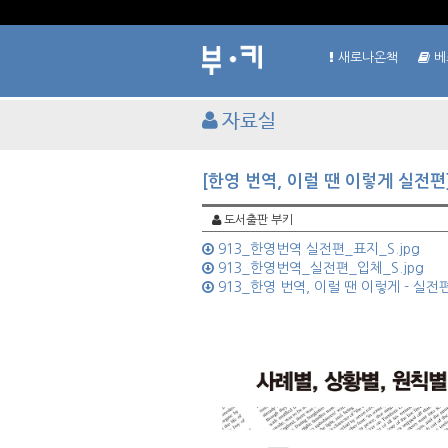
새로나온책
베
자료실
[한영 번역, 이럴 땐 이렇게 실전편
도서출판 부키
913_한영번역 실전편_표지_S.jpg
913_한영번역_실전편_입체_S.jpg
913_한영 번역, 이럴 땐 이렇게 - 실