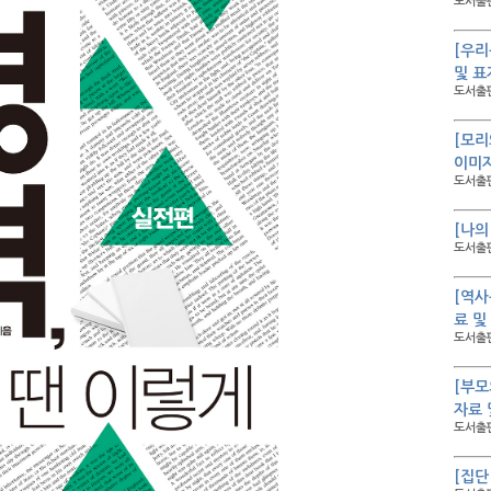
도서출판
[우리
및 표
도서출판
[모리
이미
도서출판
[나의
도서출판
[역사
료 및
도서출판
[부모
자료 
도서출판
[집단