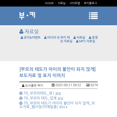
HOME
|
자료실
|
사이트맵
|
부키블로그
자료실
공지&이벤트
미디어 속 부키 책
자료실
동영
상 자료실
MP3 자료실
[부모의 태도가 아이의 불안이 되지 않게]
보도자료 및 표지 이미지
2025-08-21 09:32
9279
도서출판 부키
79_부모의태도_표1.jpg
79_부모의 태도_입체.jpg
79_부모의 태도가 아이의 불안이 되지 않게_보
도자료_웹서점(이메일용).docx