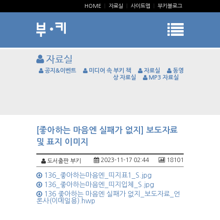
HOME
|
자료실
|
사이트맵
|
부키블로그
자료실
공지&이벤트
미디어 속 부키 책
자료실
동영
상 자료실
MP3 자료실
[좋아하는 마음엔 실패가 없지] 보도자료
및 표지 이미지
2023-11-17 02:44
18101
도서출판 부키
136_좋아하는마음엔_띠지표1_S.jpg
136_좋아하는마음엔_띠지입체_S.jpg
136 좋아하는 마음엔 실패가 없지_보도자료_언
론사(이메일용).hwp