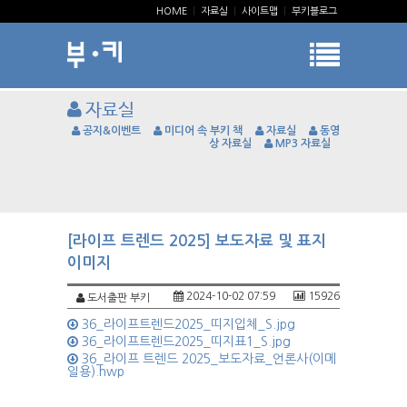
HOME
|
자료실
|
사이트맵
|
부키블로그
자료실
공지&이벤트
미디어 속 부키 책
자료실
동영
상 자료실
MP3 자료실
[라이프 트렌드 2025] 보도자료 및 표지
이미지
2024-10-02 07:59
15926
도서출판 부키
36_라이프트렌드2025_띠지입체_S.jpg
36_라이프트렌드2025_띠지표1_S.jpg
36_라이프 트렌드 2025_보도자료_언론사(이메
일용).hwp