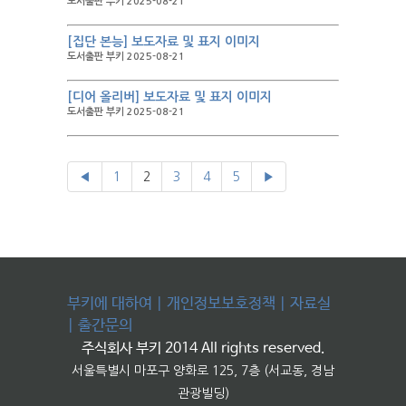
도서출판 부키 2025-08-21
[집단 본능] 보도자료 및 표지 이미지
도서출판 부키 2025-08-21
[디어 올리버] 보도자료 및 표지 이미지
도서출판 부키 2025-08-21
◀
1
2
3
4
5
▶
부키에 대하여
|
개인정보보호정책
|
자료실
|
출간문의
주식회사 부키 2014 All rights reserved.
서울특별시 마포구 양화로 125, 7층 (서교동, 경남
관광빌딩)