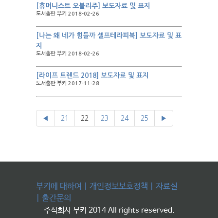
[휴머니스트 오블리주] 보도자료 및 표지
도서출판 부키 2018-02-26
[나는 왜 네가 힘들까 셀프테라피북] 보도자료 및 표
지
도서출판 부키 2018-02-26
[라이프 트렌드 2018] 보도자료 및 표지
도서출판 부키 2017-11-28
◀
21
22
23
24
25
▶
부키에 대하여
|
개인정보보호정책
|
자료실
|
출간문의
주식회사 부키 2014 All rights reserved.