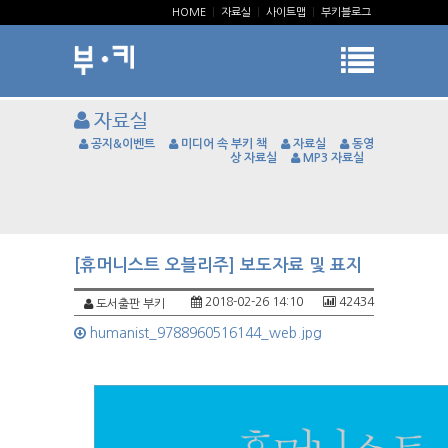
HOME
|
자료실
|
사이트맵
|
부키블로그
자료실
공지&이벤트
미디어 속 부키 책
자료실
동영
상 자료실
MP3 자료실
[휴머니스트 오블리주] 보도자료 및 표지
2018-02-26 14:10
42434
도서출판 부키
humanist_9788960516144_web.jpg