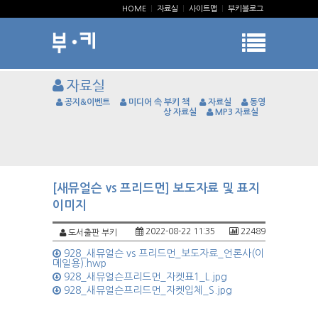
HOME
|
자료실
|
사이트맵
|
부키블로그
자료실
공지&이벤트
미디어 속 부키 책
자료실
동영
상 자료실
MP3 자료실
[새뮤얼슨 vs 프리드먼] 보도자료 및 표지
이미지
2022-08-22 11:35
22489
도서출판 부키
928_새뮤얼슨 vs 프리드먼_보도자료_언론사(이
메일용).hwp
928_새뮤얼슨프리드먼_자켓표1_L.jpg
928_새뮤얼슨프리드먼_자켓입체_S.jpg