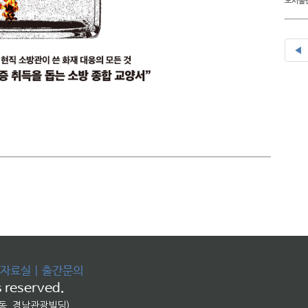
도서출판
◀
자료실
|
출간문의
 reserved.
교동, 경남관광빌딩)