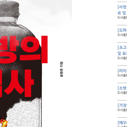
[사랑
료 및
도서출판
[도파
도서출판
[초고
및 표
도서출판
[라이
도서출판
[소방
도서출판
[가장
도서출판
[배우