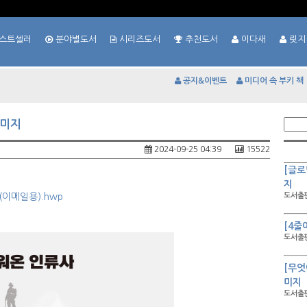
스트셀러
분야별도서
시리즈도서
추천도서
이다새
릿지
공지&이벤트
미디어 속 부키 책
이미지
2024-09-25 04:39
15522
[글로
지
이메일용).hwp
도서출판
[4줄
도서출판
[무엇
미지
도서출판