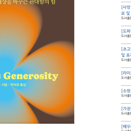
[사랑
료 및
도서출판
[도파
도서출판
[초고
및 표
도서출판
[라이
도서출판
[소방
도서출판
[가장
도서출판
[배우