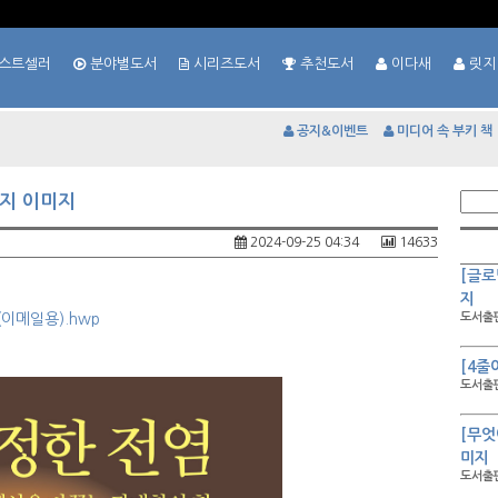
스트셀러
분야별도서
시리즈도서
추천도서
이다새
릿지
공지&이벤트
미디어 속 부키 책
표지 이미지
2024-09-25 04:34
14633
[글로
지
이메일용).hwp
도서출판
[4줄
도서출판
[무엇
미지
도서출판