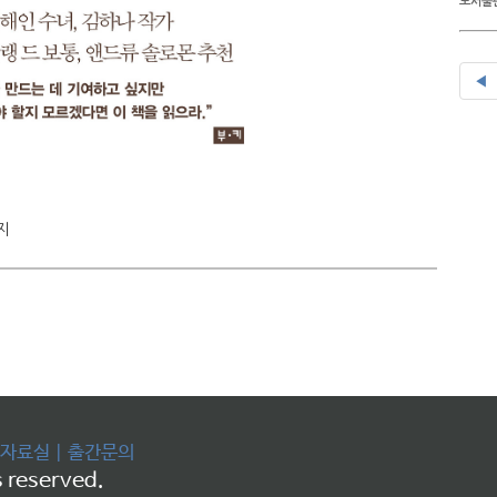
도서출판
◀
지
자료실
|
출간문의
 reserved.