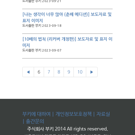
도서출판 부키 2023-09-21
[나는 생각이 너무 많아 (춘배 에디션)] 보도자료 및
표지 이미지
도서출판 부키 2023-09-18
[10배의 법칙 (리커버 개정판)] 보도자료 및 표지 이
미지
도서출판 부키 2023-09-07
◀
6
7
8
9
10
▶
부키에 대하여
|
개인정보보호정책
|
자료실
|
출간문의
주식회사 부키 2014 All rights reserved.