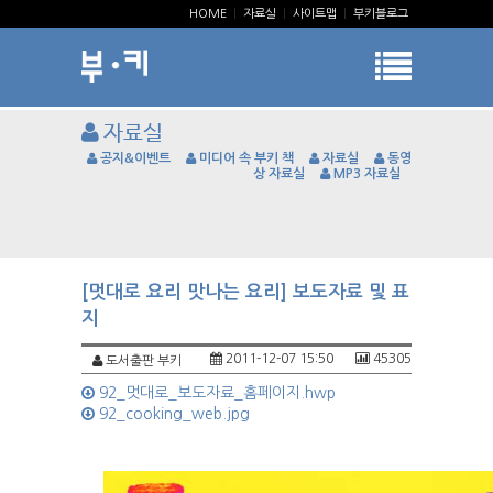
HOME
|
자료실
|
사이트맵
|
부키블로그
자료실
공지&이벤트
미디어 속 부키 책
자료실
동영
상 자료실
MP3 자료실
[멋대로 요리 맛나는 요리] 보도자료 및 표
지
2011-12-07 15:50
45305
도서출판 부키
92_멋대로_보도자료_홈페이지.hwp
92_cooking_web.jpg