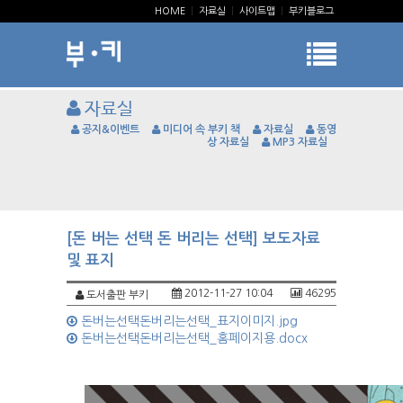
HOME
|
자료실
|
사이트맵
|
부키블로그
자료실
공지&이벤트
미디어 속 부키 책
자료실
동영
상 자료실
MP3 자료실
[돈 버는 선택 돈 버리는 선택] 보도자료
및 표지
2012-11-27 10:04
46295
도서출판 부키
돈버는선택돈버리는선택_표지이미지.jpg
돈버는선택돈버리는선택_홈페이지용.docx