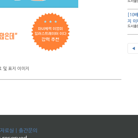
도서출판
[10
지 이
도서출판
◀
료 및 표지 이미지
자료실
|
출간문의