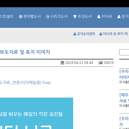
스트셀러
분야별도서
시리즈도서
추천도서
이다새
릿지
공지&이벤트
미디어 속 부키 책
 보도자료 및 표지 이미지
2024-04-22 04:44
16818
[우리
이미
도자료_언론사(이메일용).hwp
도서출판
[매우
자료 
도서출판
[우리
지