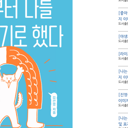
도서출판
[좋아
지 이
도서출판
[야생
도서출판
[라이
도서출판
[나는
지 이
도서출판
[진영
이미
도서출판
[나는
및 표