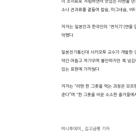
이 조미료로 저렴하면서 맛있는 라멘을 만들
소나 견과류를 곁들여 칼슘, 마그네슘, 비
저자는 일본인과 한국인의 '면치기'(면을 
악했다.
일본전기통신대 사카모투 교수가 개발한 인공
약간 어둡고 차가우며 불안하지만 목 넘김이
있는 표현에 가까웠다.
저자는 “라멘 한 그릇을 먹는 과정은 모르
준다”며 “한 그릇을 비운 소소한 즐거움에
머니투데이_ 김고금평 기자