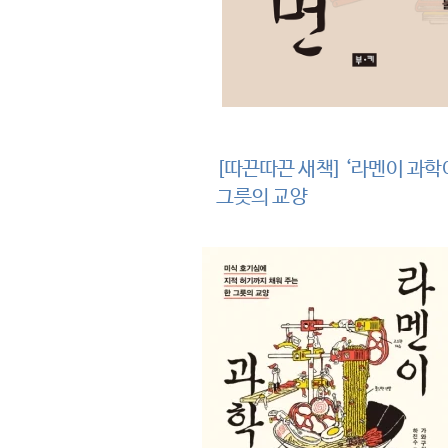
[따끈따끈 새책] ‘라멘이 과
그릇의 교양