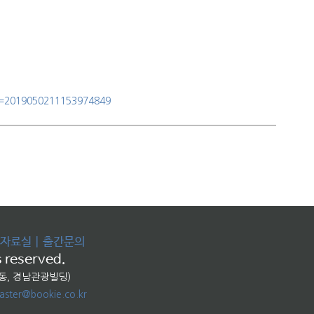
no=2019050211153974849
자료실
|
출간문의
 reserved.
교동, 경남관광빌딩)
ster@bookie.co.kr