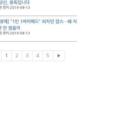
당신, 중독입니다
 부키 2019-08-13
경제] "1인 1아이패드" 외치던 잡스…왜 자
 안 줬을까
 부키 2019-08-13
1
2
3
4
5
▶