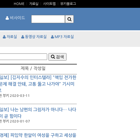
HOME
|
자료실
|
사이트맵
|
부키블로그
비사이드
자료실
동영상 자료실
MP3 자료실
검색
제목 / 작성일
일보] [김지수의 인터스텔라] "책임 전가한
문제 해결 안돼, 고통 뚫고 나가야" 기시미
로
 부키 2020-03-11
일보] 나는 남편의 그림자가 아니다… 나다
이 곧 힘이다
 부키 2020-01-07
경제] 피임약 한알이 여성을 구하고 세상을