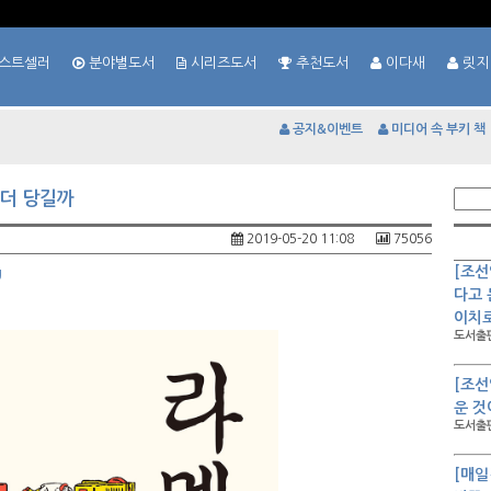
스트셀러
분야별도서
시리즈도서
추천도서
이다새
릿지
공지&이벤트
미디어 속 부키 책
 더 당길까
2019-05-20 11:08
75056
[조선
g
다고 
이치
도서출판
[조선
운 것
도서출판
[매일