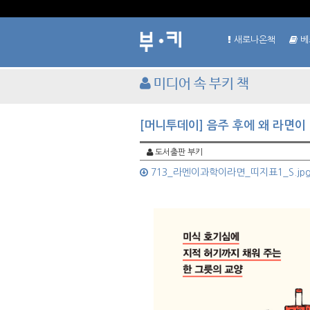
새로나온책
베
미디어 속 부키 책
[머니투데이] 음주 후에 왜 라면이
도서출판 부키
713_라멘이과학이라면_띠지표1_S.jp