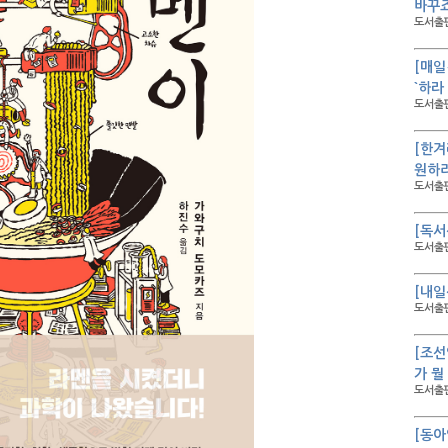
바꾸
도서출판
[매일
`하라
도서출판
[한겨
원하
도서출판
[독서
도서출판
[내일
도서출판
[조선
가 뭘
도서출판
[동아