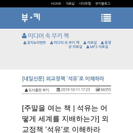
HOME
|
자료실
|
사이트맵
|
부키블로그
미디어 속 부키 책
공지&이벤트
미디어 속 부키 책
자료실
동영
상 자료실
MP3 자료실
[내일신문] 외교정책 `석유`로 이해하라
2019-10-11 17:23
66355
도서출판 부키
[주말을 여는 책 | 석유는 어
떻게 세계를 지배하는가] 외
교정책 '석유'로 이해하라