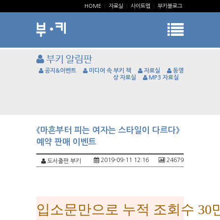
HOME
|
자료실
|
사이트맵
|
부키블로그
부키 알림판
공지&이벤트
미디어 속 부키 책
자료실
동영
상 자료실
MP3 자료실
《마흔부터 피는 여자는 스타일이 다르다》
예약 판매 이벤트
2019-09-11 12:16
24679
도서출판 부키
입소문만으로 누적 조회수 30