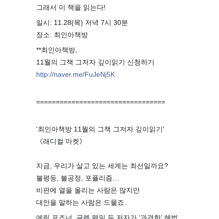
그래서 이 책을 읽는다!
일시: 11.28(목) 저녁 7시 30분
장소: 최인아책방
**최인아책방,
11월의 그책 그저자 깊이읽기 신청하기
http://naver.me/FuJeNj5K
=================================
'최인아책방 11월의 그책 그저자 깊이읽기'
《래디컬 마켓》
⠀
지금, 우리가 살고 있는 세계는 최선일까요?
불평등, 불공정, 포퓰리즘…
비판에 열을 올리는 사람은 많지만
대안을 말하는 사람은 드물죠.
에릭 포즈너, 글렌 웨일 두 저자가 ‘과격한’ 해법