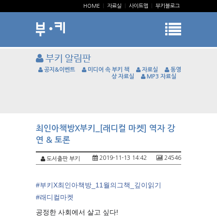
HOME
|
자료실
|
사이트맵
|
부키블로그
부키 알림판
공지&이벤트
미디어 속 부키 책
자료실
동영
상 자료실
MP3 자료실
최인아책방X부키_[래디컬 마켓] 역자 강
연 & 토론
2019-11-13 14:42
24546
도서출판 부키
#
부키X최인아책방_11월의그책_깊이읽기
#
래디컬마켓
공정한 사회에서 살고 싶다!