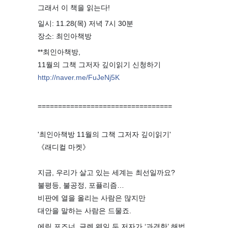
그래서 이 책을 읽는다!
일시: 11.28(목) 저녁 7시 30분
장소: 최인아책방
**최인아책방,
11월의 그책 그저자 깊이읽기 신청하기
http://naver.me/FuJeNj5K
=================================
'최인아책방 11월의 그책 그저자 깊이읽기'
《래디컬 마켓》
⠀
지금, 우리가 살고 있는 세계는 최선일까요?
불평등, 불공정, 포퓰리즘…
비판에 열을 올리는 사람은 많지만
대안을 말하는 사람은 드물죠.
에릭 포즈너, 글렌 웨일 두 저자가 ‘과격한’ 해법