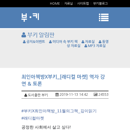
HOME
|
자료실
|
사이트맵
|
부키블로그
부키 알림판
공지&이벤트
미디어 속 부키 책
자료실
동영
상 자료실
MP3 자료실
최인아책방X부키_[래디컬 마켓] 역자 강
연 & 토론
2019-11-13 14:42
24553
도서출판 부키
#
부키X최인아책방_11월의그책_깊이읽기
#
래디컬마켓
공정한 사회에서 살고 싶다!