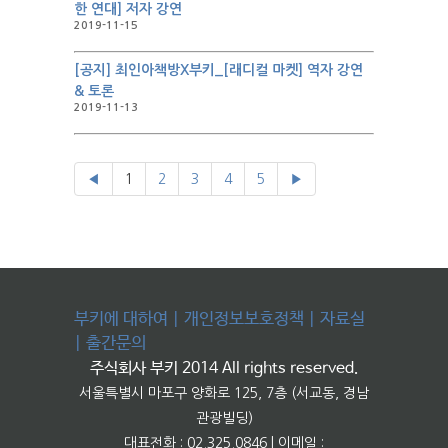
한 연대] 저자 강연
2019-11-15
[공지] 최인아책방X부키_[래디컬 마켓] 역자 강연
& 토론
2019-11-13
◀
1
2
3
4
5
▶
부키에 대하여
|
개인정보보호정책
|
자료실
|
출간문의
주식회사 부키 2014 All rights reserved.
서울특별시 마포구 양화로 125, 7층 (서교동, 경남
관광빌딩)
대표전화 : 02.325.0846 | 이메일 :