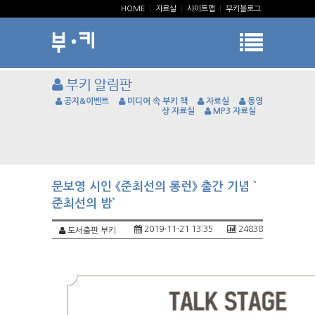
HOME
|
자료실
|
사이트맵
|
부키블로그
부키 알림판
공지&이벤트
미디어 속 부키 책
자료실
동영
상 자료실
MP3 자료실
문보영 시인 《준최선의 롱런》 출간 기념 `
준최선의 밤`
2019-11-21 13:35
24838
도서출판 부키