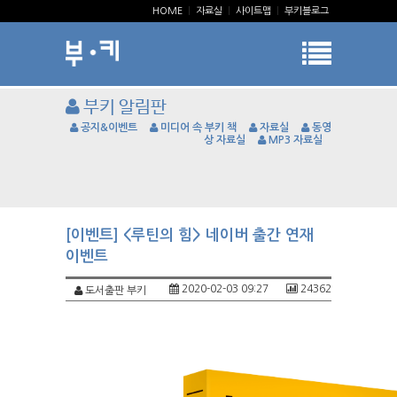
HOME
|
자료실
|
사이트맵
|
부키블로그
부키 알림판
공지&이벤트
미디어 속 부키 책
자료실
동영
상 자료실
MP3 자료실
[이벤트] <루틴의 힘> 네이버 출간 연재
이벤트
2020-02-03 09:27
24362
도서출판 부키