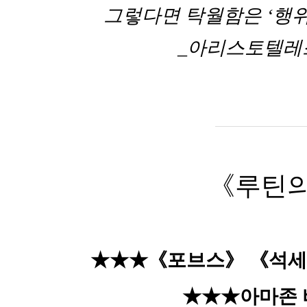
그렇다면 탁월함은 ‘행위’
_아리스토텔레스Ar
《루틴의
★
★
★《포브스》
《석
★
★
★
아마존