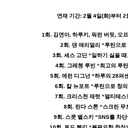
연재 기간: 2월 4일(화)부터 2
1
회
.
김연아
,
하루키
,
워런 버핏
,
오프
2
회
.
댄 애리얼리
“
루틴으로 
3
회
.
세스 고딘
“
일하기 싫을 때
4
회
.
그레첸 루빈
“
최고의 루틴
5
회
.
에런 디그넌
“
하루의
28
퍼센
6
회
.
칼 뉴포트
“
루틴으로 창의
7
회
.
크리스천 재럿
“
멀티테스
8
회
.
린다 스톤
“
스크린 무
9
회
.
스콧 벨스키
“SNS
를 차단
10
회
.
토드 헨리
“
불필요한 창작