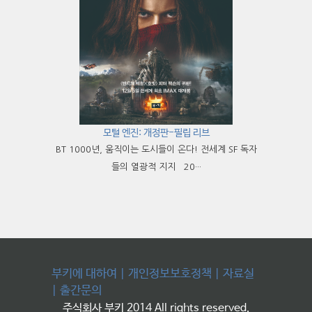
모털 엔진: 개정판-필립 리브
BT 1000년, 움직이는 도시들이 온다! 전세계 SF 독자
들의 열광적 지지 20···
부키에 대하여
|
개인정보보호정책
|
자료실
|
출간문의
주식회사 부키 2014 All rights reserved.