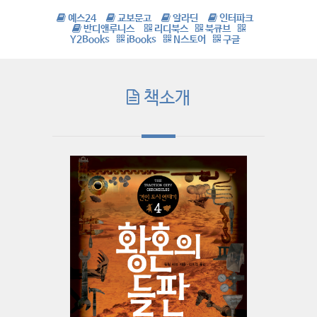
예스24
교보문고
알라딘
인터파크
반디앤루니스
리디북스
북큐브
Y2Books
iBooks
N스토어
구글
책소개