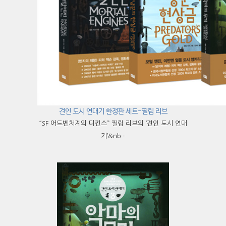
견인 도시 연대기 한정판 세트-필립 리브
“SF 어드벤처계의 디킨스” 필립 리브의 ‘견인 도시 연대
기’&nb···