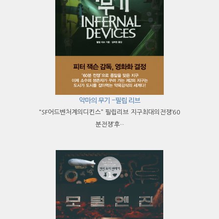
악마의 무기 -필립 리브
“SF어드벤처계의디킨스” 필립리브 지구최대의전쟁‘60
분전쟁’후···