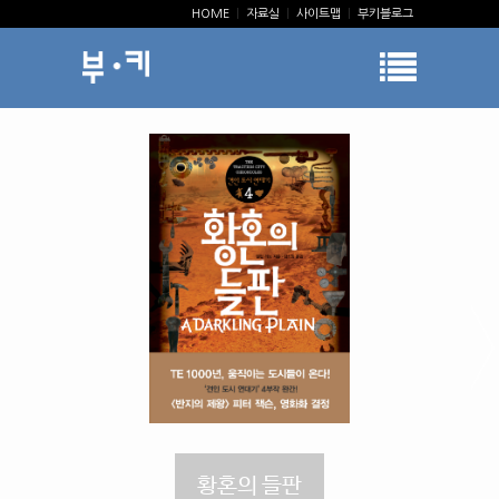
HOME
|
자료실
|
사이트맵
|
부키블로그
황혼의 들판