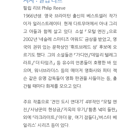
저자 : 필립 리브
필립 리브 Philip Reeve
1966년생. 영국 브라이턴 출신의 베스트셀러 작가
이자 일러스트레이터. 현재 다트무어에서 아내 그리
고 아들과 함께 살고 있다. 소설 『모털 엔진』으로
2002년 ‘네슬레 스마티즈 어워드’ 금상을 받았고, 영
국의 권위 있는 문학상인 ‘휘트브레드 상’ 후보에 오
르기도 했다. 그의 소설들은 『가디언』『데일리 텔레그
라프』『더 타임즈』 등 유수의 언론들이 호평한 바 있
으며, 워너브라더스 등의 메이저 영화사와 피터 잭
슨 같은 유명 감독들이 영화 판권을 사들이는 등, 출
간될 때마다 화제를 모으고 있다.
주요 작품으로 ‘견인 도시 연대기’ 4부작인 『모털 엔
진』『사냥꾼의 현상금』『지옥의 무기』『황혼 녘의 들판』
외에 『라크라이트』『아더 왕, 여기 잠들다』‘버스터 베
일리스’ 시리즈 등이 있다.