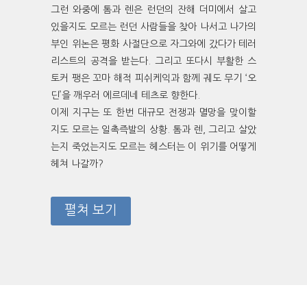
그런 와중에 톰과 렌은 런던의 잔해 더미에서 살고
있을지도 모르는 런던 사람들을 찾아 나서고 나가의
부인 위논은 평화 사절단으로 자그와에 갔다가 테러
리스트의 공격을 받는다. 그리고 또다시 부활한 스
토커 팽은 꼬마 해적 피쉬케익과 함께 궤도 무기 ‘오
딘’을 깨우러 에르데네 테츠로 향한다.
이제 지구는 또 한번 대규모 전쟁과 멸망을 맞이할
지도 모르는 일촉즉발의 상황. 톰과 렌, 그리고 살았
는지 죽었는지도 모르는 헤스터는 이 위기를 어떻게
헤쳐 나갈까?
펼쳐 보기