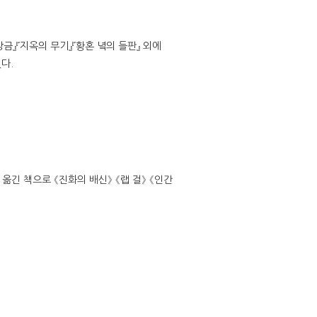
상금』『지옥의 무기』『황혼 녘의 들판』 외에
다.
긴 책으로 《진화의 배신》 《랩 걸》 《인간