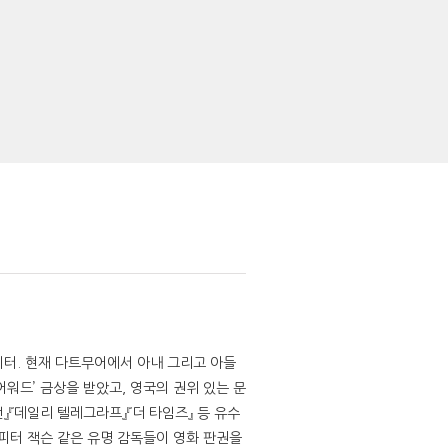
이터. 현재 다트무어에서 아내 그리고 아들
 어워드’ 금상을 받았고, 영국의 권위 있는 문
』『데일리 텔레그라프』『더 타임즈』 등 유수
피터 잭슨 같은 유명 감독들이 영화 판권을