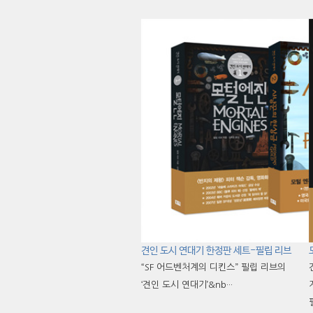
견인 도시 연대기 한정판 세트-필립 리브
“SF 어드벤처계의 디킨스” 필립 리브의
‘견인 도시 연대기’&nb···