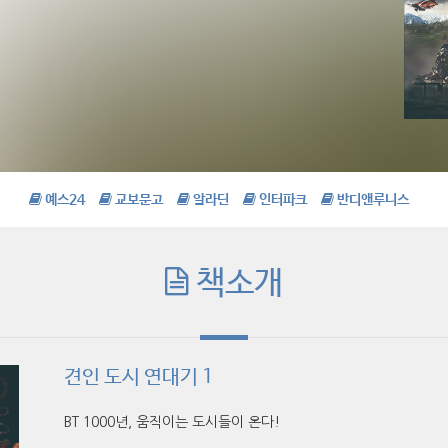
예스24
교보문고
알라딘
인터파크
반디앤루니스
책소개
견인 도시 연대기 1
BT 1000년, 움직이는 도시들이 온다!