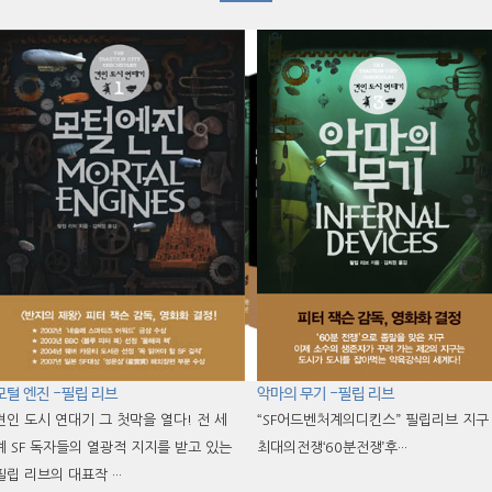
모털 엔진 -필립 리브
악마의 무기 -필립 리브
견인 도시 연대기 그 첫막을 열다! 전 세
“SF어드벤처계의디킨스” 필립리브 지구
계 SF 독자들의 열광적 지지를 받고 있는
최대의전쟁‘60분전쟁’후···
필립 리브의 대표작 ···