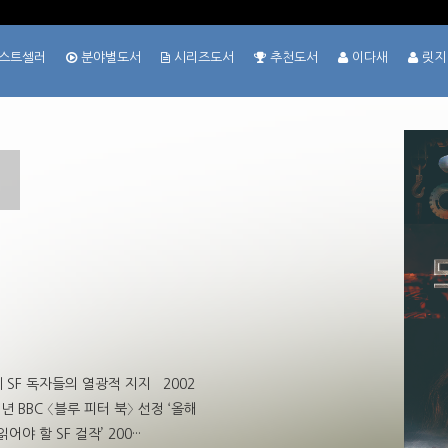
스트셀러
분야별도서
시리즈도서
추천도서
이다새
릿지
계 SF 독자들의 열광적 지지 2002
년 BBC 〈블루 피터 북〉 선정 ‘올해
야 할 SF 걸작’ 200···