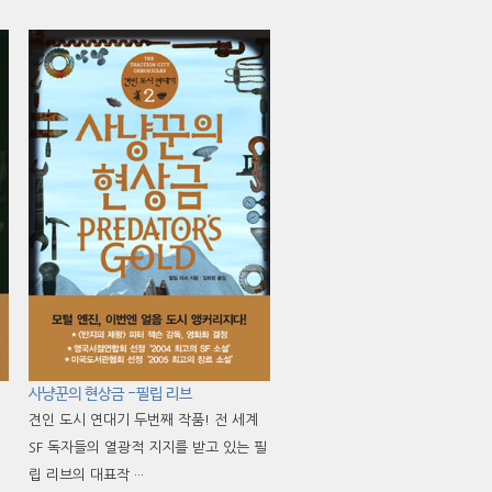
사냥꾼의 현상금 -필립 리브
견인 도시 연대기 두번째 작품! 전 세계
SF 독자들의 열광적 지지를 받고 있는 필
립 리브의 대표작 ···