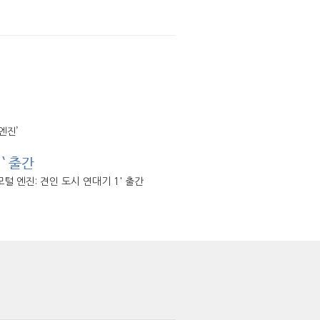
엔진’
` 출간
털 엔진: 견인 도시 연대기 1' 출간