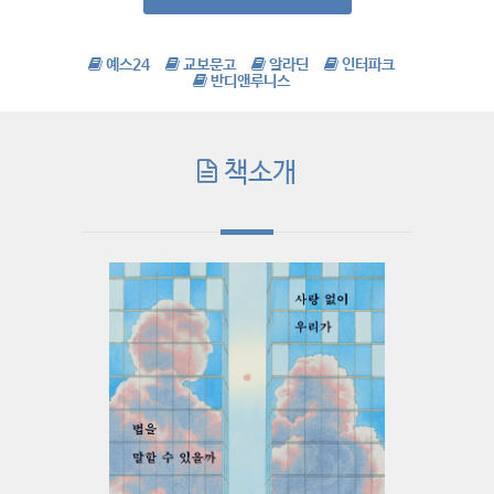
예스24
교보문고
알라딘
인터파크
반디앤루니스
책소개