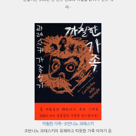
사···
까칠한 가족-조반니노 과레스키
조반니노 과레스키의 유쾌하고 따뜻한 가족 이야기 돈