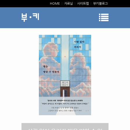
HOME
|
자료실
|
사이트맵
|
부키블로그