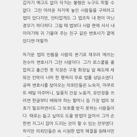
갑자기 예고도 없이 닥치는 불행은 누구도 피할 수
없다. 그런 어려운 처지에 놓인 사람들을 구하려고
법이 있다지만, 안타깝게도 그 법조차 내 편이 아닌
경우가 허다하다. 그럴 때 법보다 사람 편에 서서 내
이야기에 귀 기울여 주는 친구 같은 변호사가 곁에
있다면 어떨까.
차가운 법의 빈틈을 사람의 온기로 채우려 애쓰는
천수이 변호사가 그런 사람이다. 그가 로스쿨을 졸
업하고 출근한 첫 직장은 구청 화장실 앞 복도에 세
워진 칸막이 너머 한 평짜리 무료 법률 상담소였다.
공짜 변호사를 찾아오는 의뢰인들은 노숙자, 야쿠르
트 배달 아주머니, 일용직 건설 노동자, 유언장을 쓰
려면 한글부터 배워야 하는 할머니 등 가장 법의 보
호가 필요하면서도 그 보호를 받지 못하는 사람들이
다. 때로는 돕고 싶어도 도울 방법이 없어서 그저 손
한번 지그시 잡아 드리는 것이 할 수 있는 전부였다.
하지만 의뢰인들은 속 시원한 법적 해결을 원해서만