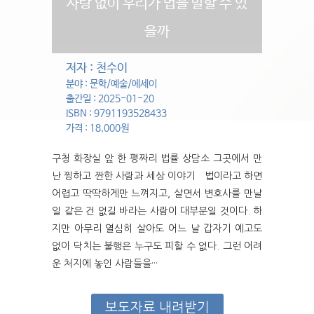
사랑 없이 우리가 법을 말할 수 있
을까
저자 : 천수이
분야 : 문학/예술/에세이
출간일 : 2025-01-20
ISBN : 9791193528433
가격 : 18,000원
구청 화장실 앞 한 평짜리 법률 상담소 그곳에서 만
난 찡하고 짠한 사람과 세상 이야기 법이라고 하면
어렵고 딱딱하게만 느껴지고, 살면서 변호사를 만날
일 같은 건 없길 바라는 사람이 대부분일 것이다. 하
지만 아무리 열심히 살아도 어느 날 갑자기 예고도
없이 닥치는 불행은 누구도 피할 수 없다. 그런 어려
운 처지에 놓인 사람들을···
보도자료 내려받기