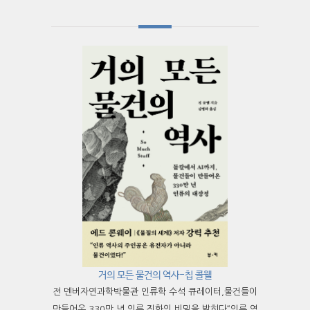
거의 모든 물건의 역사-칩 콜웰
전 덴버자연과학박물관 인류학 수석 큐레이터,물건들이
만들어온 330만 년 인류 진화의 비밀을 밝히다“인류 역