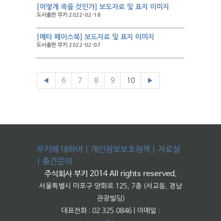
[어떻게 죽을 것인가] 보도자료 및 표지 이미지
도서출판 부키 2022-02-18
[메타 페이스북] 보도자료 및 표지 이미지
도서출판 부키 2022-02-07
◀
6
7
8
9
10
▶
부키에 대하여
|
개인정보보호정책
|
자료실
|
출간문의
주식회사 부키 2014 All rights reserved.
서울특별시 마포구 양화로 125, 7층 (서교동, 경남
관광빌딩)
대표전화 : 02.325.0846 | 이메일 :