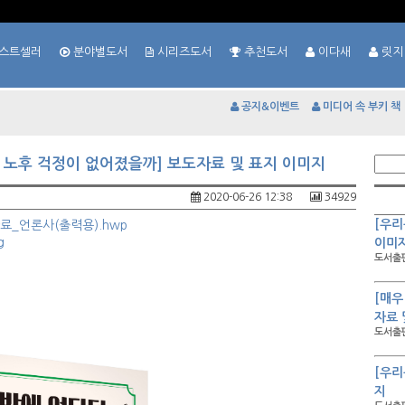
스트셀러
분야별도서
시리즈도서
추천도서
이다새
릿지
공지&이벤트
미디어 속 부키 책
 노후 걱정이 없어졌을까] 보도자료 및 표지 이미지
2020-06-26 12:38
34929
[우리
료_언론사(출력용).hwp
g
이미
도서출판
[매우
자료 
도서출판
[우리
지