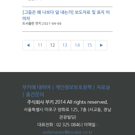
[그들은 왜 나보다 덜 내는가] 보도자료 및 표지 이
미지
도서출판 부키 2021-04-06
◀
11
12
13
14
15
▶
부키에 대하여
|
개인정보보호정책
|
자료실
|
출간문의
주식회사 부키 2014 All rights reserved.
서울특별시 마포구 양화로 125, 7층 (서교동, 경남
관광빌딩)
대표전화 : 02.325.0846 | 이메일 :
webmaster@bookie.co.kr