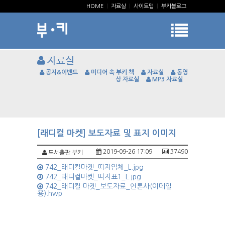
HOME
|
자료실
|
사이트맵
|
부키블로그
자료실
공지&이벤트
미디어 속 부키 책
자료실
동영
상 자료실
MP3 자료실
[래디컬 마켓] 보도자료 및 표지 이미지
2019-09-26 17:09
37490
도서출판 부키
742_래디컬마켓_띠지입체_L.jpg
742_래디컬마켓_띠지표1_L.jpg
742_래디컬 마켓_보도자료_언론사(이메일
용).hwp