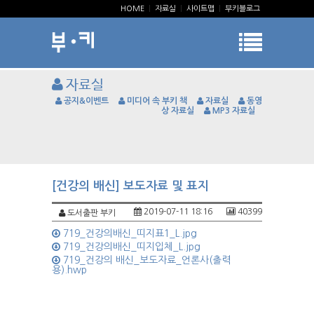
HOME
|
자료실
|
사이트맵
|
부키블로그
자료실
공지&이벤트
미디어 속 부키 책
자료실
동영
상 자료실
MP3 자료실
[건강의 배신] 보도자료 및 표지
2019-07-11 18:16
40399
도서출판 부키
719_건강의배신_띠지표1_L.jpg
719_건강의배신_띠지입체_L.jpg
719_건강의 배신_보도자료_언론사(출력
용).hwp