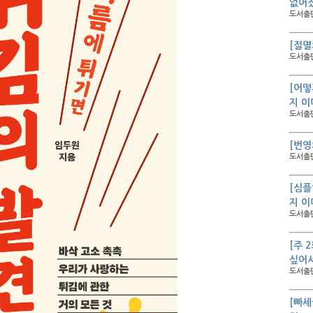
없어졌
도서출판
[절멸
도서출판
[어떻
지 이
도서출판
[번영
도서출판
[심플
지 이
도서출판
[주 
싶어서
도서출판
[빠세