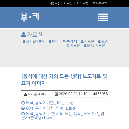
HOME
|
자료실
|
사이트맵
|
부키블로그
자료실
공지&이벤트
미디어 속 부키 책
자료실
동영
상 자료실
MP3 자료실
[음식에 대한 거의 모든 생각] 보도자료 및
표지 이미지
2020-08-21 14:19
33938
도서출판 부키
804_음식에대한_표1_L.jpg
804_음식에대한_입체_L.jpg
804_음식에 대한 거의 모든 생각_보도자료_언
론사(출력용).hwp