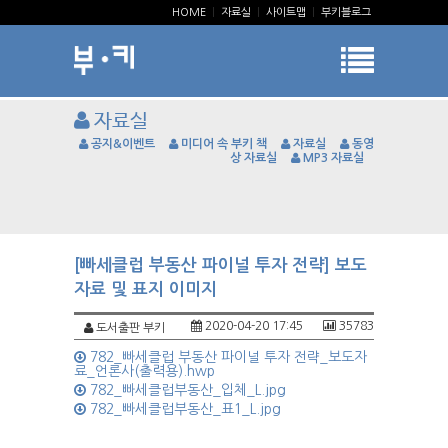
HOME
|
자료실
|
사이트맵
|
부키블로그
자료실
공지&이벤트
미디어 속 부키 책
자료실
동영
상 자료실
MP3 자료실
[빠세클럽 부동산 파이널 투자 전략] 보도
자료 및 표지 이미지
2020-04-20 17:45
35783
도서출판 부키
782_빠세클럽 부동산 파이널 투자 전략_보도자
료_언론사(출력용).hwp
782_빠세클럽부동산_입체_L.jpg
782_빠세클럽부동산_표1_L.jpg