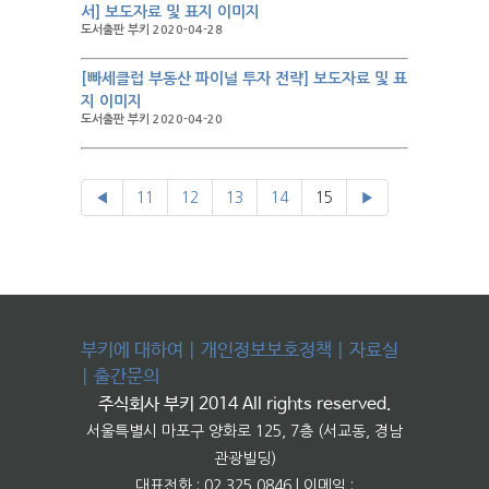
서] 보도자료 및 표지 이미지
도서출판 부키 2020-04-28
[빠세클럽 부동산 파이널 투자 전략] 보도자료 및 표
지 이미지
도서출판 부키 2020-04-20
◀
11
12
13
14
15
▶
부키에 대하여
|
개인정보보호정책
|
자료실
|
출간문의
주식회사 부키 2014 All rights reserved.
서울특별시 마포구 양화로 125, 7층 (서교동, 경남
관광빌딩)
대표전화 : 02.325.0846 | 이메일 :