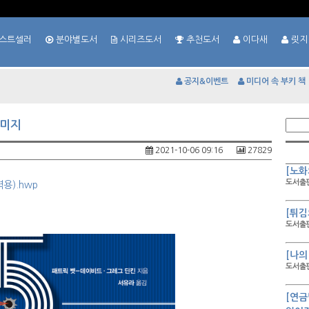
스트셀러
분야별도서
시리즈도서
추천도서
이다새
릿지
공지&이벤트
미디어 속 부키 책
이미지
2021-10-06 09:16
27829
[노화
도서출판
용).hwp
[튀김
도서출판
[나의
도서출판
[연금