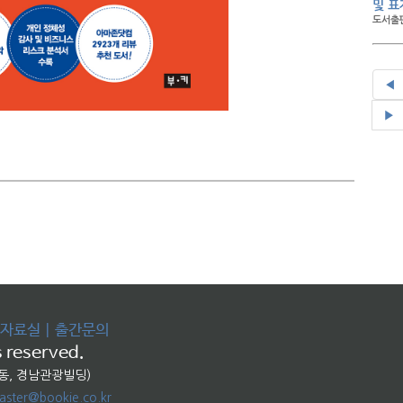
및 표
도서출판
◀
▶
자료실
|
출간문의
 reserved.
교동, 경남관광빌딩)
ster@bookie.co.kr