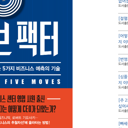
없어졌
도서출판
[절멸
도서출판
[어떻
지 이
도서출판
[번영
도서출판
[심플
지 이
도서출판
[주 
싶어서
도서출판
[빠세