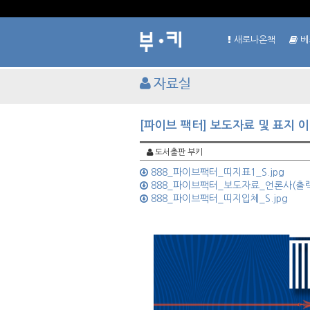
새로나온책
베
자료실
[파이브 팩터] 보도자료 및 표지 
도서출판 부키
888_파이브팩터_띠지표1_S.jpg
888_파이브팩터_보도자료_언론사(출력
888_파이브팩터_띠지입체_S.jpg