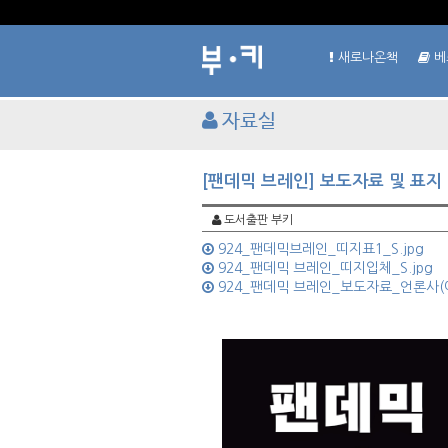
새로나온책
베
자료실
[팬데믹 브레인] 보도자료 및 표지
도서출판 부키
924_팬데믹브레인_띠지표1_S.jpg
924_팬데믹 브레인_띠지입체_S.jpg
924_팬데믹 브레인_보도자료_언론사(이