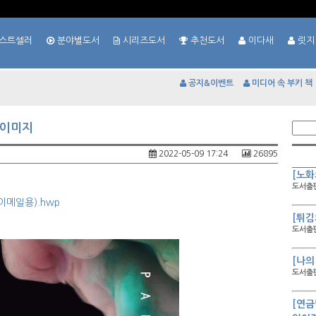
스트셀러
분야별도서
시리즈도서
추천도서
이다새
릿지
공지&이벤트
미디어 속 부키 책
 이미지
2022-05-09 17:24
26895
[노화
도서출판
메일용).hwp
[튀김
도서출판
[나의
도서출판
[연금