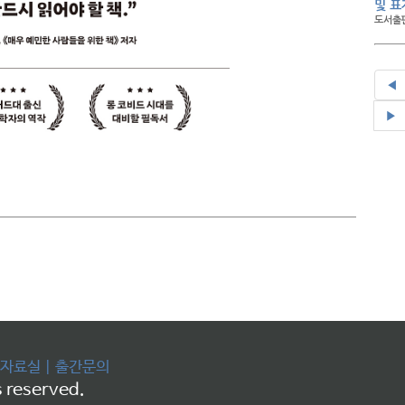
및 표
도서출판
◀
▶
자료실
|
출간문의
 reserved.