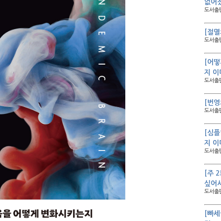
없어졌
도서출판
[절멸
도서출판
[어떻
지 이
도서출판
[번영
도서출판
[심플
지 이
도서출판
[주 
싶어서
도서출판
[빠세