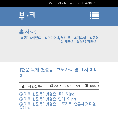
HOME
|
자료실
|
사이트맵
|
부키블로그
자료실
공지&이벤트
미디어 속 부키 책
자료실
동영
상 자료실
MP3 자료실
[한문 독해 첫걸음] 보도자료 및 표지 이미
지
2023-09-07 02:54
18820
도서출판 부키
918_한문독해첫걸음_표1_S.jpg
918_한문독해첫걸음_입체_S.jpg
918_한문독해첫걸음_보도자료_언론사(이메일
용).hwp