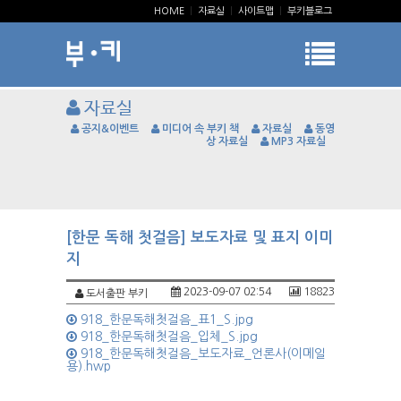
HOME
|
자료실
|
사이트맵
|
부키블로그
자료실
공지&이벤트
미디어 속 부키 책
자료실
동영
상 자료실
MP3 자료실
[한문 독해 첫걸음] 보도자료 및 표지 이미
지
2023-09-07 02:54
18823
도서출판 부키
918_한문독해첫걸음_표1_S.jpg
918_한문독해첫걸음_입체_S.jpg
918_한문독해첫걸음_보도자료_언론사(이메일
용).hwp