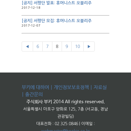
[공지] 서평단 발표: 휴머니스트 오블리주
2017-12-18
[공지] 서평단 모집: 휴머니스트 오블리주
2017-12-07
◀
6
7
8
9
10
▶
부키에 대하여
|
개인정보보호정책
|
자료실
|
출간문의
주식회사 부키 2014 All rights reserved.
서울특별시 마포구 양화로 125, 7층 (서교동, 경남
관광빌딩)
대표전화 : 02.325.0846 | 이메일 :