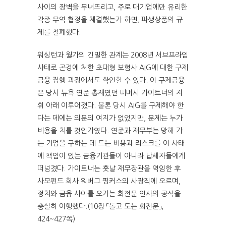
사이의 장벽을 무너뜨리고, 주로 대기업에만 유리한
각종 무역 협정을 체결했는가 하면, 파생상품의 규
제를 철폐했다.
워싱턴과 월가의 긴밀한 관계는 2008년 서브프라임
사태로 곤경에 처한 초대형 보험사 AIG에 대한 구제
금융 집행 과정에서도 확인할 수 있다. 이 구제금융
은 당시 뉴욕 연준 총재였던 티머시 가이트너의 지
휘 아래 이루어졌다. 물론 당시 AIG를 구제해야 한
다는 데에는 의문의 여지가 없었지만, 문제는 누가
비용을 치를 것인가였다. 연준과 재무부는 망해 가
는 기업을 구하는 데 드는 비용과 리스크를 이 사태
에 책임이 있는 금융기관들이 아니라 납세자들에게
떠넘겼다. 가이트너는 훗날 재무장관을 역임한 후
사모펀드 회사 워버그 핑커스의 사장직에 오르며,
정치와 금융 사이를 오가는 회전문 인사의 공식을
충실히 이행했다.(10장 「돌고 도는 회전문」,
424~427쪽)