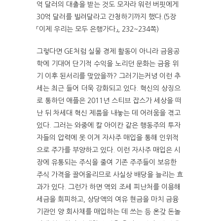
억 달러의 대출을 받는 것도 모자라 워런 버핏에게
30억 달러를 빌려달라고 간청하기까지 했다.(5장
「이제 우리는 모두 은행가다」, 232~234쪽)
그렇다면 GE처럼 실물 경제 활동이 아니라 금융공
학에 기대어 단기적 수익을 노리던 문화는 금융 위
기 이후 된서리를 맞았을까? 그러기는커녕 이런 추
세는 최근 들어 더욱 강화되고 있다. 혁신의 상징으
로 통하던 애플은 2011년 스티브 잡스가 세상을 떠
난 뒤 차세대 혁신 제품을 내놓는 데 어려움을 겪고
있다. 그러는 와중에 칼 아이칸 같은 행동주의 투자
자들의 압력에 못 이겨 자사주 매입을 통해 인위적
으로 주가를 부양하고 있다. 이런 자사주 매입은 시
장에 유통되는 주식을 줄여 기존 주주들이 보유한
주식 가격을 끌어올리므로 사실상 배당을 늘리는 효
과가 있다. 그런가 하면 역외 조세 피난처를 이용해
세금을 회피하고, 상당액의 여유 현금을 마치 금융
기관인 양 회사채를 매입하는 데 쓰는 등 온갖 돈놀