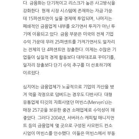
다. 금융화는 단기적이고 리스크가 높은 사고방식을
강화한다. 현재 시장 시스템에 존재하는 자금 가운
데 15퍼센트만이 실물 경제에 투입되며, 나머지는
폐쇄적인 금융업계 내부를 오가면서 투자가 아닌 투
기에 이용되고 있다. 금융 부문은 미국의 전체 기업
수익 가운데 무려 25퍼센트를 가져가면서도 일자리
는 전체의 단 4퍼센트만 창출한다. 이제는 수많은 기
업들이 실질적 경제 활동보다 대차대조표 꾸미기를,
일자리 창출보다 단기 수익 추구를 더 선호하기에
이르렀다.
심지어는 금융업체가 노골적으로 기업의 자산을 벗
겨 먹을 작정으로 덤벼드는 경우도 다반사다. 대형
유통업체 타깃의 자회사였던 머빈스(Mervyn’s)는
매장 257곳을 보유한 중견 소매업체로 수익성이 꽤
좋았다. 그러다 2004년, 서버러스 캐피털 매니지먼
트 등의 금융업체 몇 곳으로 구성된 사모펀드 컨소
시엄이 머빈스를 인수했다. 이들은 머빈스에서 부동