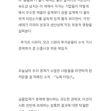
의 ‘금융화’가 월가 측에만 좋은 일이라고 비판한다.
속도감 넘치는 이 책에서 저자는 기업들이 어떻게
해서 우수한 제품의 설계보다 금융 설계에 더 몰두
하게 되었는지를 설득력 있게 펼쳐 보이면서, 이런
세태가 미국의 성장과 생산성에 끼친 부정적 영향을
살펴본다.
- 루치르 샤르마, 모건 스탠리 투자운용의 수석 거시
경제학자 겸 신흥시장 부문 책임자
오늘날의 우리 경제가 수많은 사람들을 외면하게 된
까닭을 잘 파헤친 수작. - 『뉴욕 타임스』
금융업계가 경제에 행사하는 과도한 권력과, 이것이
사회 전반에 초래하는 참혹한 결과에 대한 탁월한