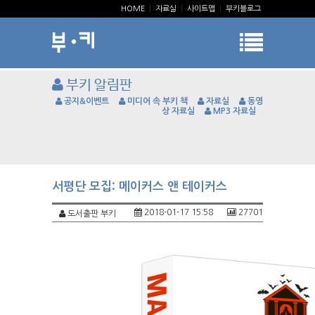
HOME
|
자료실
|
사이트맵
|
부키블로그
부키 알림판
공지&이벤트
미디어 속 부키 책
자료실
동영
상 자료실
MP3 자료실
서평단 모집: 메이커스 앤 테이커스
2018-01-17 15:58
27701
도서출판 부키