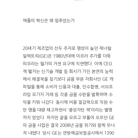
애플의 혁신은 왜 멈추었는가
20세기 제조업의 선두 주자로 명성이 높던 제너럴
일렉트릭(GE)은 1980년대에 이르러 주가를 더욱
띄우라는 월가의 거센 요구에 직면했다. 이에 CEO
잭 웰치는 신기술 개발 등 회사가 가진 본연의 능력
에서 해결책을 찾기보다 금융 부문 자회사인 GE 캐
피털을 통해 소비자 신용과 대출, 인수합병, 서브프
라임 모기지 거래 등 각종 금융 수완을 발휘하며 수
익을 키워 나갔다. 동시에 비용 절감책으로 직원 수
만 명을 대량 해고하면서 ‘중성자탄 잭’이라는 별명
까지 얻었다. 하지만 끝을 모르고 부풀어 오르던 GE
의 금융 사업은 결국 2008년 금융 위기와 함께 무너
져 내렸다. 당시 GE는 연방예금보험공사에서 1390