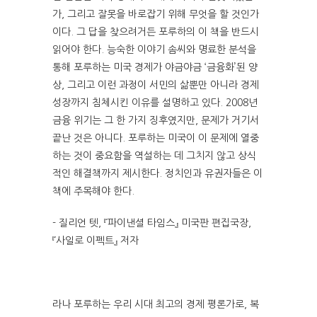
가, 그리고 잘못을 바로잡기 위해 무엇을 할 것인가
이다. 그 답을 찾으려거든 포루하의 이 책을 반드시
읽어야 한다. 능숙한 이야기 솜씨와 명료한 분석을
통해 포루하는 미국 경제가 야금야금 ‘금융화’된 양
상, 그리고 이런 과정이 서민의 삶뿐만 아니라 경제
성장까지 침체시킨 이유를 설명하고 있다. 2008년
금융 위기는 그 한 가지 징후였지만, 문제가 거기서
끝난 것은 아니다. 포루하는 미국이 이 문제에 열중
하는 것이 중요함을 역설하는 데 그치지 않고 상식
적인 해결책까지 제시한다. 정치인과 유권자들은 이
책에 주목해야 한다.
- 질리언 텟, 『파이낸셜 타임스』 미국판 편집국장,
『사일로 이펙트』 저자
라나 포루하는 우리 시대 최고의 경제 평론가로, 복